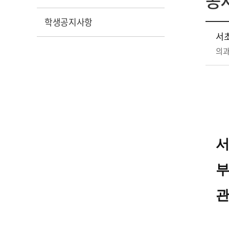
공
학생공지사항
서
의
서
부
관