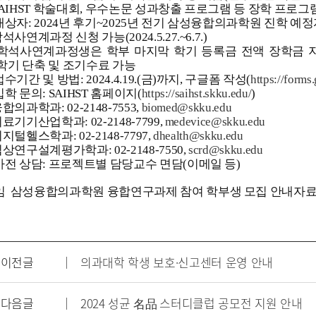
SAIHST 학술대회, 우수논문 성과창출 프로그램 등 장학 프로그
 대상자: 2024년 후기~2025년 전기 삼성융합의과학원 진학 예정
학석사연계과정 신청 가능(2024.5.27.~6.7.)
 학석사연계과정생은 학부 마지막 학기 등록금 전액 장학금 
학기 단축 및 조기수료 가능
 접수기간 및 방법: 2024.4.19.(금)까지, 구글폼 작성(
https://for
 입학 문의: SAIHST 홈페이지(
https://saihst.skku.edu/
)
융합의과학과: 02-2148-7553,
biomed@skku.edu
의료기기산업학과: 02-2148-7799,
medevice@skku.edu
디지털헬스학과: 02-2148-7797,
dhealth@skku.edu
임상연구설계평가학과: 02-2148-7550,
scrd@skku.edu
 사전 상담: 프로젝트별 담당교수 면담(이메일 등)
임 삼성융합의과학원 융합연구과제 참여 학부생 모집 안내자료(20
이전글
의과대학 학생 보호·신고센터 운영 안내
다음글
2024 성균 名品 스터디클럽 공모전 지원 안내