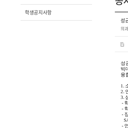
공
학생공지사항
성
의
성
빅
융
1
2
3
-
- 
- 
SA
- 