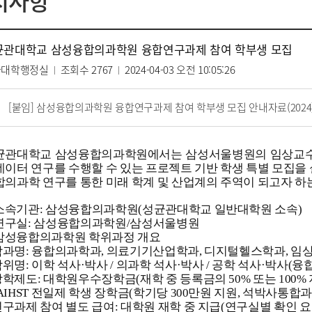
지사항
균관대학교 삼성융합의과학원 융합연구과제 참여 학부생 모집
과대학행정실
조회수
2767
2024-04-03 오전 10:05:26
[붙임] 삼성융합의과학원 융합연구과제 참여 학부생 모집 안내자료(2024).
균관대학교 삼성융합의과학원에서는 삼성서울병원의 임상교수진
데이터 연구를 수행할 수 있는 프로젝트 기반 학생 특별 모집을
합의과학 연구를 통한 미래 학계 및 산업계의 주역이 되고자 하
. 소속기관: 삼성융합의과학원(성균관대학교 일반대학원 소속)
. 연구실: 삼성융합의과학원/삼성서울병원
. 삼성융합의과학원 학위과정 개요
 학과명: 융합의과학과, 의료기기산업학과, 디지털헬스학과, 
학위명: 이학 석사·박사 / 의과학 석사·박사 / 공학 석사·박사
장학제도: 대학원우수장학금(재학 중 등록금의 50% 또는 100% 
IHST 전일제 학생 장학금(학기당 300만원 지원, 석박사통합과
연구과제 참여 별도 급여: 대학원 재학 중 지급(연구실별 확인 요