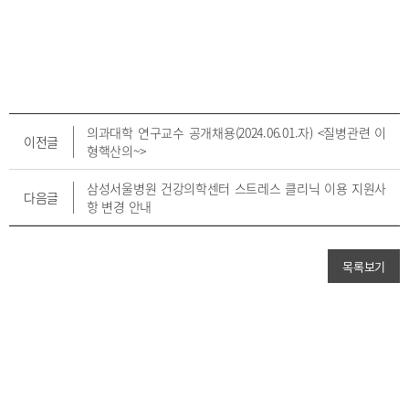
의과대학 연구교수 공개채용(2024.06.01.자) <질병관련 이
이전글
형핵산의~>
삼성서울병원 건강의학센터 스트레스 클리닉 이용 지원사
다음글
항 변경 안내
목록보기