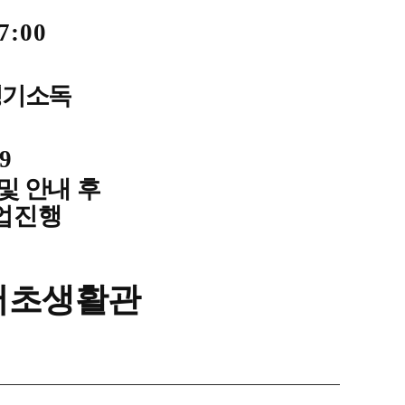
7:00
정기소독
19
및 안내
후
작업진행
서초생활관