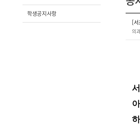
공
학생공지사항
[서
의
서
아
하